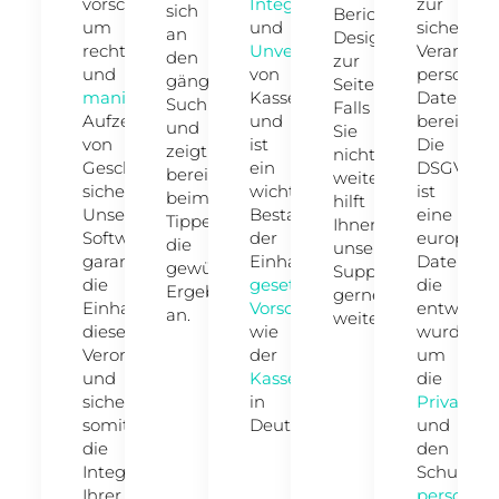
vorschreibt,
Integrität
zur
sich
Berichts-
um
und
sicheren
an
Designer
rechtmäßige
Unveränderlichkeit
Verarbeit
den
zur
und
von
personen
gängigen
Seite.
manipulationssichere
Kassendaten
Daten
Suchmaschinen
Falls
Aufzeichnungen
und
bereit.
und
Sie
von
ist
Die
zeigt
nicht
Geschäftsvorgängen
ein
DSGVO
bereits
weiterkommen,
sicherzustellen.
wichtiger
ist
beim
hilft
Unsere
Bestandteil
eine
Tippen
Ihnen
Software
der
europäis
die
unser
garantiert
Einhaltung
Datensch
gewünschten
Support
die
gesetzlicher
die
Ergebnisse
gerne
Einhaltung
Vorschriften
,
entwickel
an.
weiter.
dieser
wie
wurde,
Verordnung
der
um
und
Kassensicherungsverordnung
die
sichert
in
Privatsph
somit
Deutschland.
und
die
den
Integrität
Schutz
Ihrer
personen