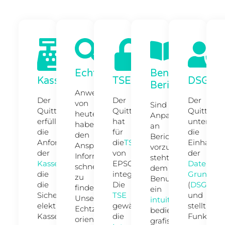
Echtzeitsuche
Benutzerdefinie
KassenSichV
TSE
DSGVO
Berichte
Anwender
Der
Der
Der
von
Sind
Quittierer
Quittierer
Quittierer
heute
Anpassungen
erfüllt
hat
unterstüt
haben
an
die
für
die
den
Berichten
Anforderungen
die
TSE
Einhaltu
Anspruch,
vorzunehmen,
der
von
der
Informationen
steht
Kassensicherungsverordnung
EPSON
,
Datensch
schnellstmöglich
dem
die
integriert.
Grundver
zu
Benutzer
die
Die
(
DSGVO
)
finden.
ein
Sicherheit
TSE
und
Unsere
intuitiv
elektronischer
gewährleistet
stellt
Echtzeitsuche
bedienbarer,
Kassensysteme
die
Funktion
orientiert
grafischer